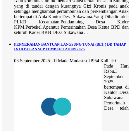
Atau komunitas untuk mencari solusi terkait masalah Stunting
yang di tandai dengan kurangnya Gizi Kronis pada anak
sehingga menghambat pertumbuhan dan perkembangan Anak
bertempat di Aula Kantor Desa Sukawana.Yang Dihadiri oleh
PLKB Kecamatan,Pendamping Desa Kader
KPM,Perbekel,Aparatur Pemerintahan Desa Ketua BPD dan
seluruh Kader BKB DEsa Sukawana ...
PENYERAHAN BANTUAN LANGSUNG TUNAI (BLT ) DD TAHAP
IX DI BULAN SEPTEMBER TAHUN 2025
03 September 2025
I Made Mudastra
954 Kali
0
Pada Hari
Rabu,3
September
2025
bertempat di
Kantor Desa
Sukawana
Pemerintah
Desa telah