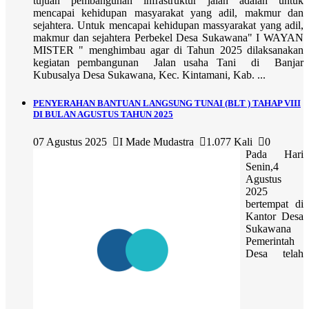
tujuan pembangunan infrastruktur jalan adalah untuk
mencapai kehidupan masyarakat yang adil, makmur dan
sejahtera. Untuk mencapai kehidupan massyarakat yang adil,
makmur dan sejahtera Perbekel Desa Sukawana" I WAYAN
MISTER " menghimbau agar di Tahun 2025 dilaksanakan
kegiatan pembangunan Jalan usaha Tani di Banjar
Kubusalya Desa Sukawana, Kec. Kintamani, Kab. ...
PENYERAHAN BANTUAN LANGSUNG TUNAI (BLT ) TAHAP VIII
DI BULAN AGUSTUS TAHUN 2025
07 Agustus 2025
I Made Mudastra
1.077 Kali
0
Pada Hari
Senin,4
Agustus
2025
bertempat di
Kantor Desa
Sukawana
Pemerintah
Desa telah