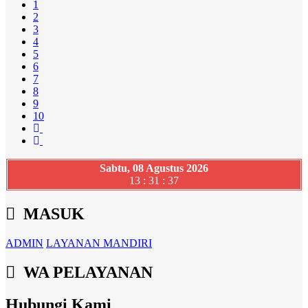
1
2
3
4
5
6
7
8
9
10
Sabtu, 08 Agustus 2026
13 : 31 : 39
MASUK
ADMIN
LAYANAN MANDIRI
WA PELAYANAN
Hubungi Kami