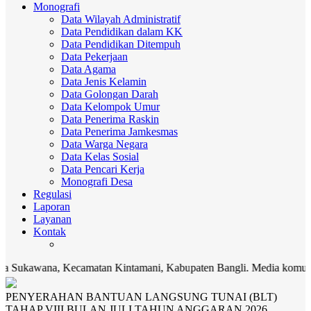
Monografi
Data Wilayah Administratif
Data Pendidikan dalam KK
Data Pendidikan Ditempuh
Data Pekerjaan
Data Agama
Data Jenis Kelamin
Data Golongan Darah
Data Kelompok Umur
Data Penerima Raskin
Data Penerima Jamkesmas
Data Warga Negara
Data Kelas Sosial
Data Pencari Kerja
Monografi Desa
Regulasi
Laporan
Layanan
Kontak
camatan Kintamani, Kabupaten Bangli. Media komunikasi dan transp
PENYERAHAN BANTUAN LANGSUNG TUNAI (BLT)
TAHAP VIII BULAN JULI TAHUN ANGGARAN 2026