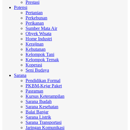
Prestasi
Potensi
Pertanian
Perkebunan
Perikanan
Sumber Mata Air
Obyek Wisata
Home Industri
Kerajinan
Kehutanan
Kelompok Tani
Kelompok Ternak
Koperasi
Seni Budaya
Sarana
Pendidikan Formal
PKBM-Kejar Paket
Pasraman
Kursus Keterampilan
Sarana Ibadah
Sarana Kesehatan
Balai Banjar
Sarana Listrik
Sarana Transportasi
Jaringan Komunikasi