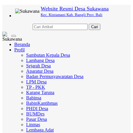
Website Resmi Desa Sukawana
Kec. Kintamani Kab. Bangli Prov. Bali
Cari
Toggle
navigation
Beranda
Profil
Sambutan Kepala Desa
Lambang Desa
Sejarah Desa
Aparatur Desa
Badan Permusyawaratan Desa
LPM Desa
TP - PKK
Karang Taruna
Babinsa
BabinKantibmas
PHDI Desa
BUMDes
Pasar Desa
Linmas
Lembaga Adat