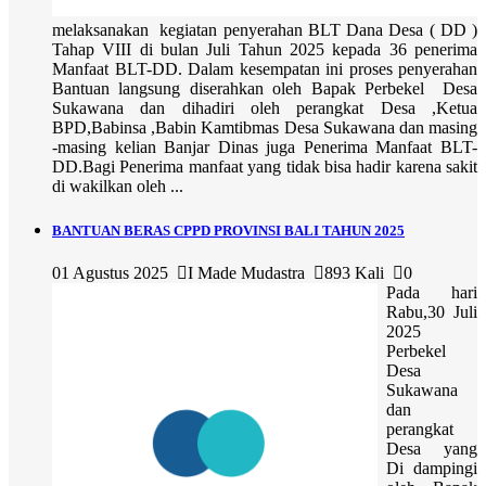
melaksanakan kegiatan penyerahan BLT Dana Desa ( DD )
Tahap VIII di bulan Juli Tahun 2025 kepada 36 penerima
Manfaat BLT-DD. Dalam kesempatan ini proses penyerahan
Bantuan langsung diserahkan oleh Bapak Perbekel Desa
Sukawana dan dihadiri oleh perangkat Desa ,Ketua
BPD,Babinsa ,Babin Kamtibmas Desa Sukawana dan masing
-masing kelian Banjar Dinas juga Penerima Manfaat BLT-
DD.Bagi Penerima manfaat yang tidak bisa hadir karena sakit
di wakilkan oleh ...
BANTUAN BERAS CPPD PROVINSI BALI TAHUN 2025
01 Agustus 2025
I Made Mudastra
893 Kali
0
Pada hari
Rabu,30 Juli
2025
Perbekel
Desa
Sukawana
dan
perangkat
Desa yang
Di dampingi