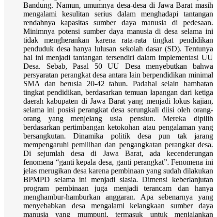
Bandung. Namun, umumnya desa-desa di Jawa Barat masih
mengalami kesulitan serius dalam menghadapi tantangan
rendahnya kapasitas sumber daya manusia di pedesaan.
Minimnya potensi sumber daya manusia di desa selama ini
tidak mengherankan karena rata-rata tingkat pendidikan
penduduk desa hanya lulusan sekolah dasar (SD). Tentunya
hal ini menjadi tantangan tersendiri dalam implementasi UU
Desa. Sebab, Pasal 50 UU Desa menyebutkan bahwa
persyaratan perangkat desa antara lain berpendidikan minimal
SMA dan berusia 20-42 tahun. Padahal selain hambatan
tingkat pendidikan, berdasarkan temuan lapangan dari ketiga
daerah kabupaten di Jawa Barat yang menjadi lokus kajian,
selama ini posisi perangkat desa serungkali diisi oleh orang-
orang yang menjelang usia pensiun. Mereka dipilih
berdasarkan pertimbangan ketokohan atau pengalaman yang
bersangkutan. Dinamika politik desa pun tak jarang
mempengaruhi pemilihan dan pengangkatan perangkat desa.
Di sejumlah desa di Jawa Barat, ada kecenderungan
fenomena “ganti kepala desa, ganti perangkat”. Fenomena ini
jelas merugikan desa karena pembinaan yang sudah dilakukan
BPMPD selama ini menjadi siasia. Dimensi keberlanjutan
program pembinaan juga menjadi terancam dan hanya
menghambur-hamburkan anggaran. Apa sebenarnya yang
menyebabkan desa mengalami kelangkaan sumber daya
manusia yang mumpuni, termasuk untuk menjalankan