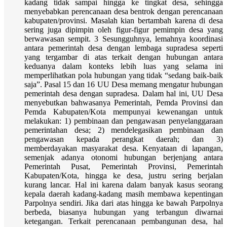
kadang tidak sampai hingga ke tingkat desa, sehingga
menyebabkan perencanaan desa bentrok dengan perencanaan
kabupaten/provinsi. Masalah kian bertambah karena di desa
sering juga dipimpin oleh figur-figur pemimpin desa yang
berwawasan sempit. 3 Sesungguhnya, lemahnya koordinasi
antara pemerintah desa dengan lembaga supradesa seperti
yang tergambar di atas terkait dengan hubungan antara
keduanya dalam konteks lebih luas yang selama ini
memperlihatkan pola hubungan yang tidak “sedang baik-baik
saja”. Pasal 15 dan 16 UU Desa memang mengatur hubungan
pemerintah desa dengan supradesa. Dalam hal ini, UU Desa
menyebutkan bahwasanya Pemerintah, Pemda Provinsi dan
Pemda Kabupaten/Kota mempunyai kewenangan untuk
melakukan: 1) pembinaan dan pengawasan penyelanggaraan
pemerintahan desa; 2) mendelegasikan pembinaan dan
pengawasan kepada perangkat daerah; dan 3)
memberdayakan masyarakat desa. Kenyataan di lapangan,
semenjak adanya otonomi hubungan berjenjang antara
Pemerintah Pusat, Pemerintah Provinsi, Pemerintah
Kabupaten/Kota, hingga ke desa, justru sering berjalan
kurang lancar. Hal ini karena dalam banyak kasus seorang
kepala daerah kadang-kadang masih membawa kepentingan
Parpolnya sendiri. Jika dari atas hingga ke bawah Parpolnya
berbeda, biasanya hubungan yang terbangun diwarnai
ketegangan. Terkait perencanaan pembangunan desa, hal