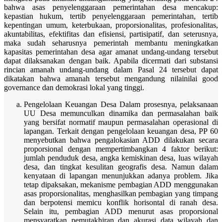
bahwa asas penyelenggaraan pemerintahan desa mencakup:
kepastian hukum, tertib penyelenggaraan pemerintahan, tertib
kepentingan umum, keterbukaan, proporsionalitas, profesionalitas,
akuntabilitas, efektifitas dan efisiensi, partisipatif, dan seterusnya,
maka sudah seharusnya pemerintah membantu meningkatkan
kapasitas pemerintahan desa agar amanat undang-undang tersebut
dapat dilaksanakan dengan baik. Apabila dicermati dari substansi
rincian amanah undang-undang dalam Pasal 24 tersebut dapat
dikatakan bahwa amanah tersebut mengandung nilainilai good
governance dan demokrasi lokal yang tinggi.
Pengelolaan Keuangan Desa Dalam prosesnya, pelaksanaan
UU Desa memunculkan dinamika dan permasalahan baik
yang bersifat normatif maupun permasalahan operasional di
lapangan. Terkait dengan pengelolaan keuangan desa, PP 60
menyebutkan bahwa pengalokasian ADD dilakukan secara
proporsional dengan mempertimbangkan 4 faktor berikut:
jumlah penduduk desa, angka kemiskinan desa, luas wilayah
desa, dan tingkat kesulitan geografis desa. Namun dalam
kenyataan di lapangan menunjukkan adanya problem. Jika
tetap dipaksakan, mekanisme pembagian ADD menggunakan
asas proporsionalitas, menghasilkan pembagian yang timpang
dan berpotensi memicu konflik horisontal di ranah desa.
Selain itu, pembagian ADD menurut asas proporsional
mensyaratkan pemutakhiran dan akurasi data wilayah dan