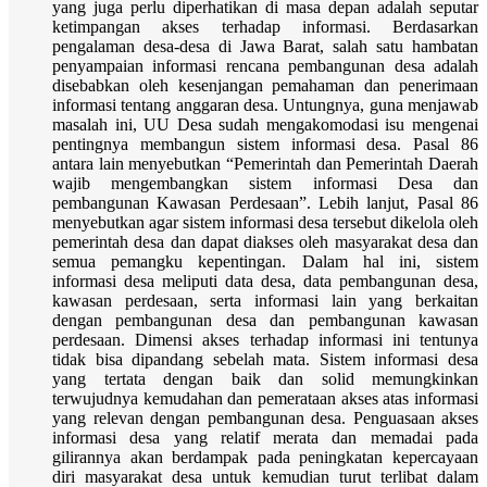
yang juga perlu diperhatikan di masa depan adalah seputar
ketimpangan akses terhadap informasi. Berdasarkan
pengalaman desa-desa di Jawa Barat, salah satu hambatan
penyampaian informasi rencana pembangunan desa adalah
disebabkan oleh kesenjangan pemahaman dan penerimaan
informasi tentang anggaran desa. Untungnya, guna menjawab
masalah ini, UU Desa sudah mengakomodasi isu mengenai
pentingnya membangun sistem informasi desa. Pasal 86
antara lain menyebutkan “Pemerintah dan Pemerintah Daerah
wajib mengembangkan sistem informasi Desa dan
pembangunan Kawasan Perdesaan”. Lebih lanjut, Pasal 86
menyebutkan agar sistem informasi desa tersebut dikelola oleh
pemerintah desa dan dapat diakses oleh masyarakat desa dan
semua pemangku kepentingan. Dalam hal ini, sistem
informasi desa meliputi data desa, data pembangunan desa,
kawasan perdesaan, serta informasi lain yang berkaitan
dengan pembangunan desa dan pembangunan kawasan
perdesaan. Dimensi akses terhadap informasi ini tentunya
tidak bisa dipandang sebelah mata. Sistem informasi desa
yang tertata dengan baik dan solid memungkinkan
terwujudnya kemudahan dan pemerataan akses atas informasi
yang relevan dengan pembangunan desa. Penguasaan akses
informasi desa yang relatif merata dan memadai pada
gilirannya akan berdampak pada peningkatan kepercayaan
diri masyarakat desa untuk kemudian turut terlibat dalam