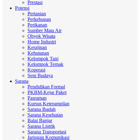
Prestasi
Potensi
Pertanian
Perkebunan
Perikanan
Sumber Mata Air
Obyek Wisata
Home Industri
Kerajinan
Kehutanan
Kelompok Tani
Kelompok Ternak
Koperasi
Seni Budaya
Sarana
Pendidikan Formal
PKBM-Kejar Paket
Pasraman
Kursus Keterampilan
Sarana Ibadah
Sarana Kesehatan
Balai Banjar
Sarana Listrik
Sarana Transportasi
Jaringan Komunikasi