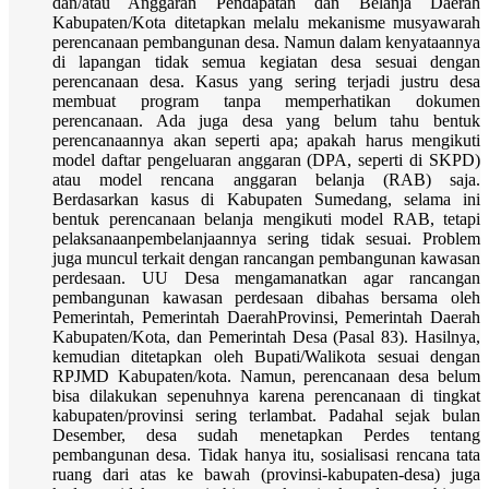
dan/atau Anggaran Pendapatan dan Belanja Daerah
Kabupaten/Kota ditetapkan melalu mekanisme musyawarah
perencanaan pembangunan desa. Namun dalam kenyataannya
di lapangan tidak semua kegiatan desa sesuai dengan
perencanaan desa. Kasus yang sering terjadi justru desa
membuat program tanpa memperhatikan dokumen
perencanaan. Ada juga desa yang belum tahu bentuk
perencanaannya akan seperti apa; apakah harus mengikuti
model daftar pengeluaran anggaran (DPA, seperti di SKPD)
atau model rencana anggaran belanja (RAB) saja.
Berdasarkan kasus di Kabupaten Sumedang, selama ini
bentuk perencanaan belanja mengikuti model RAB, tetapi
pelaksanaanpembelanjaannya sering tidak sesuai. Problem
juga muncul terkait dengan rancangan pembangunan kawasan
perdesaan. UU Desa mengamanatkan agar rancangan
pembangunan kawasan perdesaan dibahas bersama oleh
Pemerintah, Pemerintah DaerahProvinsi, Pemerintah Daerah
Kabupaten/Kota, dan Pemerintah Desa (Pasal 83). Hasilnya,
kemudian ditetapkan oleh Bupati/Walikota sesuai dengan
RPJMD Kabupaten/kota. Namun, perencanaan desa belum
bisa dilakukan sepenuhnya karena perencanaan di tingkat
kabupaten/provinsi sering terlambat. Padahal sejak bulan
Desember, desa sudah menetapkan Perdes tentang
pembangunan desa. Tidak hanya itu, sosialisasi rencana tata
ruang dari atas ke bawah (provinsi-kabupaten-desa) juga