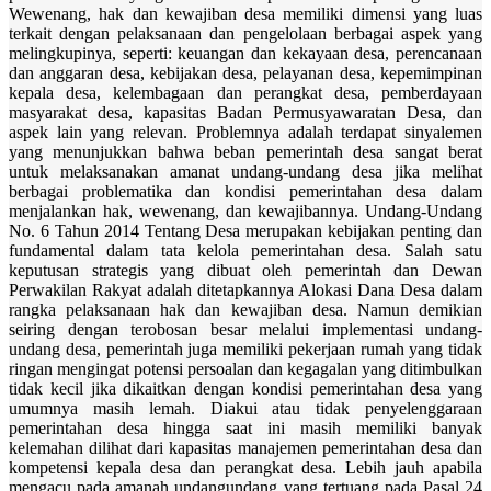
Wewenang, hak dan kewajiban desa memiliki dimensi yang luas
terkait dengan pelaksanaan dan pengelolaan berbagai aspek yang
melingkupinya, seperti: keuangan dan kekayaan desa, perencanaan
dan anggaran desa, kebijakan desa, pelayanan desa, kepemimpinan
kepala desa, kelembagaan dan perangkat desa, pemberdayaan
masyarakat desa, kapasitas Badan Permusyawaratan Desa, dan
aspek lain yang relevan. Problemnya adalah terdapat sinyalemen
yang menunjukkan bahwa beban pemerintah desa sangat berat
untuk melaksanakan amanat undang-undang desa jika melihat
berbagai problematika dan kondisi pemerintahan desa dalam
menjalankan hak, wewenang, dan kewajibannya. Undang-Undang
No. 6 Tahun 2014 Tentang Desa merupakan kebijakan penting dan
fundamental dalam tata kelola pemerintahan desa. Salah satu
keputusan strategis yang dibuat oleh pemerintah dan Dewan
Perwakilan Rakyat adalah ditetapkannya Alokasi Dana Desa dalam
rangka pelaksanaan hak dan kewajiban desa. Namun demikian
seiring dengan terobosan besar melalui implementasi undang-
undang desa, pemerintah juga memiliki pekerjaan rumah yang tidak
ringan mengingat potensi persoalan dan kegagalan yang ditimbulkan
tidak kecil jika dikaitkan dengan kondisi pemerintahan desa yang
umumnya masih lemah. Diakui atau tidak penyelenggaraan
pemerintahan desa hingga saat ini masih memiliki banyak
kelemahan dilihat dari kapasitas manajemen pemerintahan desa dan
kompetensi kepala desa dan perangkat desa. Lebih jauh apabila
mengacu pada amanah undangundang yang tertuang pada Pasal 24