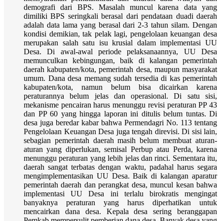
demografi dari BPS. Masalah muncul karena data yang
dimiliki BPS seringkali berasal dari pendataan duadi daerah
adalah data lama yang berasal dari 2-3 tahun silam. Dengan
kondisi demikian, tak pelak lagi, pengelolaan keuangan desa
merupakan salah satu isu krusial dalam implementasi UU
Desa. Di awal-awal periode pelaksanaannya, UU Desa
memunculkan kebingungan, baik di kalangan pemerintah
daerah kabupaten/kota, pemerintah desa, maupun masyarakat
umum. Dana desa memang sudah tersedia di kas pemerintah
kabupaten/kota, namun belum bisa dicairkan karena
peraturannya belum jelas dan operasional. Di satu sisi,
mekanisme pencairan harus menunggu revisi peraturan PP 43
dan PP 60 yang hingga laporan ini ditulis belum tuntas. Di
desa juga beredar kabar bahwa Permendagri No. 113 tentang
Pengelolaan Keuangan Desa juga tengah direvisi. Di sisi lain,
sebagian pemerintah daerah masih belum membuat aturan-
aturan yang diperlukan, semisal Perbup atau Perda, karena
menunggu peraturan yang lebih jelas dan rinci. Sementara itu,
daerah sangat terbatas dengan waktu, padahal harus segara
mengimplementasikan UU Desa. Baik di kalangan aparatur
pemerintah daerah dan perangkat desa, muncul kesan bahwa
implementasi UU Desa ini terlalu birokratis mengingat
banyaknya peraturan yang harus diperhatikan untuk
mencairkan dana desa. Kepala desa sering beranggapan
Pemkab mempersulit pemberian dana desa. Banyak desa yang