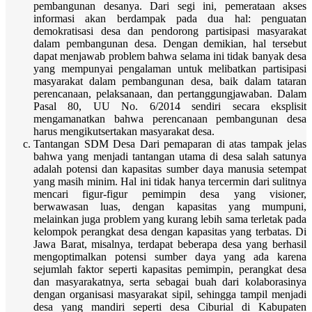
pembangunan desanya. Dari segi ini, pemerataan akses
informasi akan berdampak pada dua hal: penguatan
demokratisasi desa dan pendorong partisipasi masyarakat
dalam pembangunan desa. Dengan demikian, hal tersebut
dapat menjawab problem bahwa selama ini tidak banyak desa
yang mempunyai pengalaman untuk melibatkan partisipasi
masyarakat dalam pembangunan desa, baik dalam tataran
perencanaan, pelaksanaan, dan pertanggungjawaban. Dalam
Pasal 80, UU No. 6/2014 sendiri secara eksplisit
mengamanatkan bahwa perencanaan pembangunan desa
harus mengikutsertakan masyarakat desa.
Tantangan SDM Desa Dari pemaparan di atas tampak jelas
bahwa yang menjadi tantangan utama di desa salah satunya
adalah potensi dan kapasitas sumber daya manusia setempat
yang masih minim. Hal ini tidak hanya tercermin dari sulitnya
mencari figur-figur pemimpin desa yang visioner,
berwawasan luas, dengan kapasitas yang mumpuni,
melainkan juga problem yang kurang lebih sama terletak pada
kelompok perangkat desa dengan kapasitas yang terbatas. Di
Jawa Barat, misalnya, terdapat beberapa desa yang berhasil
mengoptimalkan potensi sumber daya yang ada karena
sejumlah faktor seperti kapasitas pemimpin, perangkat desa
dan masyarakatnya, serta sebagai buah dari kolaborasinya
dengan organisasi masyarakat sipil, sehingga tampil menjadi
desa yang mandiri seperti desa Ciburial di Kabupaten