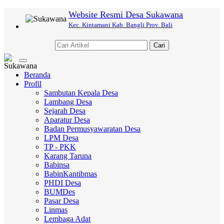
Website Resmi Desa Sukawana
Kec. Kintamani Kab. Bangli Prov. Bali
Cari
Toggle
navigation
Beranda
Profil
Sambutan Kepala Desa
Lambang Desa
Sejarah Desa
Aparatur Desa
Badan Permusyawaratan Desa
LPM Desa
TP - PKK
Karang Taruna
Babinsa
BabinKantibmas
PHDI Desa
BUMDes
Pasar Desa
Linmas
Lembaga Adat