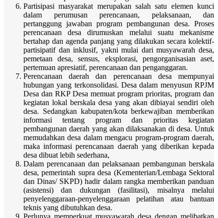
Partisipasi masyarakat merupakan salah satu elemen kunci
dalam perumusan perencanaan, pelaksanaan, dan
pertanggung jawaban program pembangunan desa. Proses
perencanaan desa dirumuskan melalui suatu mekanisme
bertahap dan agenda panjang yang dilakukan secara kolektif-
partisipatif dan inklusif, yakni mulai dari musyawarah desa,
pemetaan desa, sensus, eksplorasi, pengorganisasian aset,
pertemuan apresiatif, perencanaan dan penganggaran.
Perencanaan daerah dan perencanaan desa mempunyai
hubungan yang terkonsolidasi. Desa dalam menyusun RPJM
Desa dan RKP Desa memuat program prioritas, program dan
kegiatan lokal berskala desa yang akan dibiayai sendiri oleh
desa. Sedangkan kabupaten/kota berkewajiban memberikan
informasi tentang program dan prioritas kegiatan
pembangunan daerah yang akan dilaksanakan di desa. Untuk
memudahkan desa dalam mengacu program-program daerah,
maka informasi perencanaan daerah yang diberikan kepada
desa dibuat lebih sederhana,
Dalam perencanaan dan pelaksanaan pembangunan berskala
desa, pemerintah supra desa (Kementerian/Lembaga Sektoral
dan Dinas/ SKPD) hadir dalam rangka memberikan panduan
(asistensi) dan dukungan (fasilitasi), misalnya melalui
penyelenggaraan-penyelenggaraan pelatihan atau bantuan
teknis yang dibutuhkan desa.
Perlunya memperkuat musyawarah desa dengan melibatkan