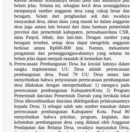
karena besaran nominalnya belum pasti dan aturannya pun
belum jelas. Selama ini, sebagian kecil desa sesungguhnya
mempunyai sumber anggaran desa yang cukup besar dan
beragam. Selain dari penghasilan asli dan swadaya
masyarakat desa, aliran dana yang masuk ke dalam anggaran
desa juga antara lain berasal dari dana bantuan pemerintah
provinsi dan pemerintah kabupaten, perusahaan/dana CSR,
dana Parpol, hibah, dan lain-lain. Dengan sumber yang
beragam tersebut, setiap desa dapat mengelola anggaran
berkisar antara Rp600-800 juta. Namun, mekanisme
pengaturan dan pertanggungjawabannya yang selama ini
belum jelas dapat menjadi masalah di kemudian hari.
Perencanaan Pembangunan Desa Isu krusial lainnya dalam
rangka implementasi UU Desa adalah perencanaan
pembangunan desa. Pasal 79 UU Desa antara lain
menyebutkan bahwa penyusunan perencanaan pembangunan
desa dilakukan dengan memperhatikan: 1) mengacu pada
perencanaan pembangunan Kabupaten/Kota; 2) Program
Pemerintah dan/atau Pemerintah Daerah yang berskala lokal
Desa dikoordinasikan dan/atau didelegasikan pelaksanaannya
kepada Desa; 3) sebagai salah satu sumber masukan dalam
perencanaan pembangunan Kabupaten/ Kota. Pasal 80
menyebutkan bahwa prioritas, program, kegiatan, dan
kebutuhan pembangunan desa yang didanai oleh Anggaran
Pendapatan dan Belanja Desa, swadaya masyarakat Desa,