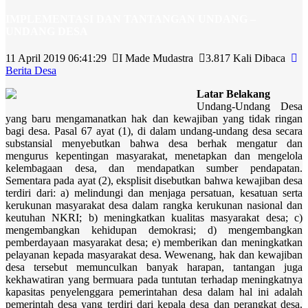
IMPLEMENTASI DAN TANTANGAN UNDANG –
UNDANG DESA
11 April 2019 06:41:29
I Made Mudastra
3.817 Kali Dibaca
Berita Desa
Latar Belakang
Undang-Undang Desa
yang baru mengamanatkan hak dan kewajiban yang tidak ringan
bagi desa. Pasal 67 ayat (1), di dalam undang-undang desa secara
substansial menyebutkan bahwa desa berhak mengatur dan
mengurus kepentingan masyarakat, menetapkan dan mengelola
kelembagaan desa, dan mendapatkan sumber pendapatan.
Sementara pada ayat (2), eksplisit disebutkan bahwa kewajiban desa
terdiri dari: a) melindungi dan menjaga persatuan, kesatuan serta
kerukunan masyarakat desa dalam rangka kerukunan nasional dan
keutuhan NKRI; b) meningkatkan kualitas masyarakat desa; c)
mengembangkan kehidupan demokrasi; d) mengembangkan
pemberdayaan masyarakat desa; e) memberikan dan meningkatkan
pelayanan kepada masyarakat desa. Wewenang, hak dan kewajiban
desa tersebut memunculkan banyak harapan, tantangan juga
kekhawatiran yang bermuara pada tuntutan terhadap meningkatnya
kapasitas penyelenggara pemerintahan desa dalam hal ini adalah
pemerintah desa yang terdiri dari kepala desa dan perangkat desa.