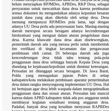
belum menyiapkan RPJMDes, APBDes, RKP Desa, sebagai
persyaratan untuk mencairkan dana desa karena pembuatan
semua dokumen itu mengandaikan adanya kepastian besaran
jumlah dana yang akan dikelola oleh setiap desa. Desa
memang mempunyai RPJMDes pola lama, tapi dengan
adanya UU Desa perlu ada penyesuaian baru. Masing-masing
daerah merespon secara beragam adanya kecenderungan
birokratisasi yang menguat dalam aturan pengelolaan dana
desa. Karena khawatir dana desa akan diselewengkan,
pemerintah daerah ada yang merasa perlu untuk membentuk
tim verifikasi di tingkat kecamatan dan pengawasan
pembinaan oleh camat. Di beberapa daerah ada juga
kencenderungan desa tidak tahu tentang pola-pola
penggunaan dana desa sehingga banyak Kepala Desa yang
diundang ke kejaksaan/kepolisian untuk dimintai keterangan.
Persoalan ini ditanggapi secara beragam. Di Jawa Barat,
Polda yang menugaskan jajaran Polres di setiap
kabupaten/kota melakukan pembinaan aparatur pemerintahan
desa dalam rangka menyongsong implementasi UU Desa. Hal
ini bertujuan agar desa lebih waspada dalam mengoptimalkan
penggunaan dana dan sesuai aturan. Persoalan lain muncul
karena dalam APBD kabupaten tidak ada pos anggaran untuk
membiayai kegiatan sosialisasi tentang anggaran desa.
Padahal, banyak desa yang kesulitan menyusun RAPBDes