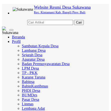
Website Resmi Desa Sukawana
Kec. Kintamani Kab. Bangli Prov. Bali
Cari
Toggle
navigation
Beranda
Profil
Sambutan Kepala Desa
Lambang Desa
Sejarah Desa
Aparatur Desa
Badan Permusyawaratan Desa
LPM Desa
TP - PKK
Karang Taruna
Babinsa
BabinKantibmas
PHDI Desa
BUMDes
Pasar Desa
Linmas
Lembaga Adat