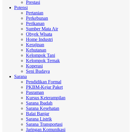
Prestasi
Potensi
Pertanian
Perkebunan
Perikanan
Sumber Mata Air
Obyek Wisata
Home Industri
Kerajinan
Kehutanan
Kelompok Tani
Kelompok Ternak
Koperasi
Seni Budaya
Sarana
Pendidikan Formal
PKBM-Kejar Paket
Pasraman
Kursus Keterampilan
Sarana Ibadah
Sarana Kesehatan
Balai Banjar
Sarana Listrik
Sarana Transportasi
Jaringan Komunikasi