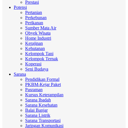
Prestasi
Potensi
Pertanian
Perkebunan
Perikanan
Sumber Mata Air
Obyek Wisata
Home Industri
Kerajinan
Kehutanan
Kelompok Tani
Kelompok Ternak
Koperasi
Seni Budaya
Sarana
Pendidikan Formal
PKBM-Kejar Paket
Pasraman
Kursus Keterampilan
Sarana Ibadah
Sarana Kesehatan
Balai Banjar
Sarana Listrik
Sarana Transportasi
Jaringan Komunikasi