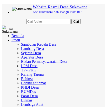
Website Resmi Desa Sukawana
Kec. Kintamani Kab. Bangli Prov. Bali
Cari
Toggle
navigation
Beranda
Profil
Sambutan Kepala Desa
Lambang Desa
Sejarah Desa
Aparatur Desa
Badan Permusyawaratan Desa
LPM Desa
TP - PKK
Karang Taruna
Babinsa
BabinKantibmas
PHDI Desa
BUMDes
Pasar Desa
Linmas
Lembaga Adat